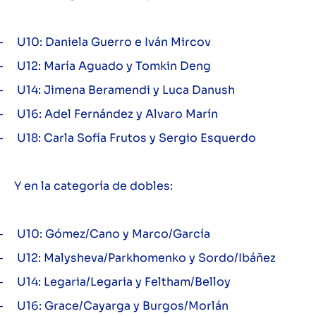
–
U10: Daniela Guerro e Iván Mircov
–
U12: María Aguado y Tomkin Deng
–
U14: Jimena Beramendi y Luca Danush
–
U16: Adel Fernández y Alvaro Marín
–
U18: Carla Sofía Frutos y Sergio Esquerdo
Y en la categoría de dobles:
–
U10: Gómez/Cano y Marco/García
–
U12: Malysheva/Parkhomenko y Sordo/Ibáñez
–
U14: Legaria/Legaria y Feltham/Belloy
–
U16: Grace/Cayarga y Burgos/Morlán