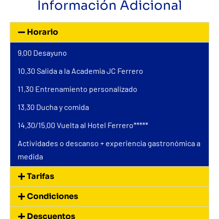
Información Adicional
Horario
9.00 Desayuno
10.30 Salida a la Academia JC Ferrero
11.30 Entrenamiento personalizado
13.30 Ducha y comida
14.30/15.00 Vuelta al Hotel Ferrero*****
Actividades o descanso + experiencia gastronómica a
medida
Tarifas
Condiciones
Descuentos