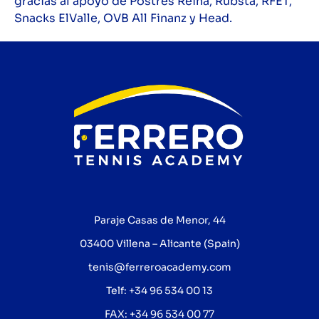
gracias al apoyo de Postres Reina, Rubsta, RFET,
Snacks ElValle, OVB All Finanz y Head.
Paraje Casas de Menor, 44
03400 Villena – Alicante (Spain)
tenis@ferreroacademy.com
Telf: +34 96 534 00 13
FAX: +34 96 534 00 77