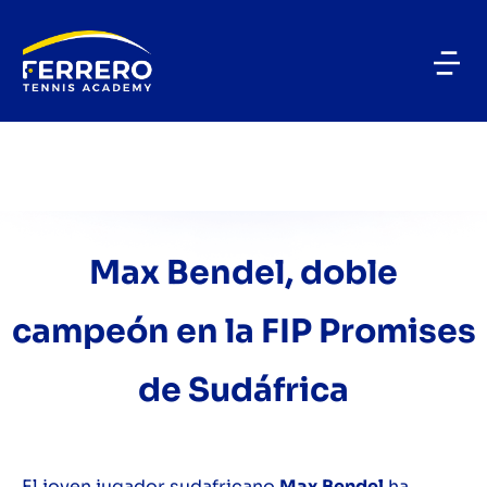
Max Bendel, doble
campeón en la FIP Promises
de Sudáfrica
El joven jugador sudafricano
Max Bendel
ha