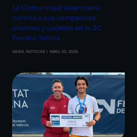
La Comunidad Valenciana
corona a sus campeones
alevines y cadetes en la JC
Ferrero Tennis…
NEWS
,
NOTICIAS
ABRIL 20, 2026