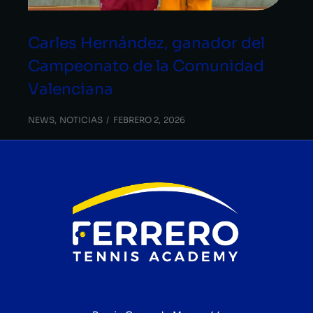
Carles Hernández, ganador del
Campeonato de la Comunidad
Valenciana
NEWS
,
NOTICIAS
FEBRERO 2, 2026