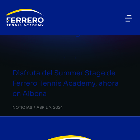
BLOG CATEGORY
Summer Stage Albena
Disfruta del Summer Stage de
Ferrero Tennis Academy, ahora
en Albena
NOTICIAS
ABRIL 7, 2024