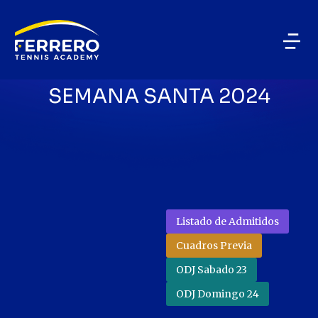
UNCATEGORIZED
/
MARZO 20, 2024
WARRIORS TOUR
SEMANA SANTA 2024
Listado de Admitidos
Cuadros Previa
ODJ Sabado 23
ODJ Domingo 24