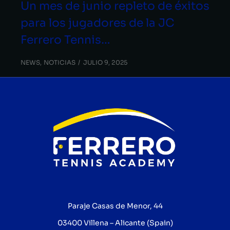
Un mes de junio repleto de éxitos
para los jugadores de la JC
Ferrero Tennis…
NEWS
,
NOTICIAS
JULIO 9, 2025
Paraje Casas de Menor, 44
03400 Villena – Alicante (Spain)