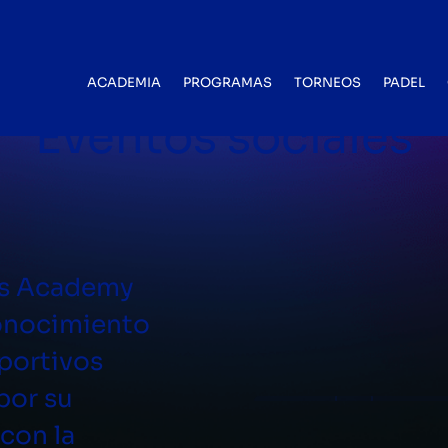
BLOG CATEGORY
ACADEMIA
PROGRAMAS
TORNEOS
PADEL
Eventos sociales
is Academy
conocimiento
portivos
por su
con la