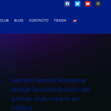
CLUB
BLOG
CONTACTO
TIENDA
Ferrero Tennis Academy
acoge la constitución del
primer club rotario en
Villena