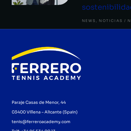
sostenibilid
NEWS
,
NOTICIAS
N
Paraje Casas de Menor, 44
03400 Villena – Alicante (Spain)
tenis@ferreroacademy.com