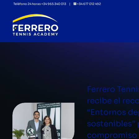
Teléfono 24 horas +34 965 340 013 |
+34 617 012 492
Ferrero Tenn
recibe el re
“Entornos de
sostenibles” 
compromiso 