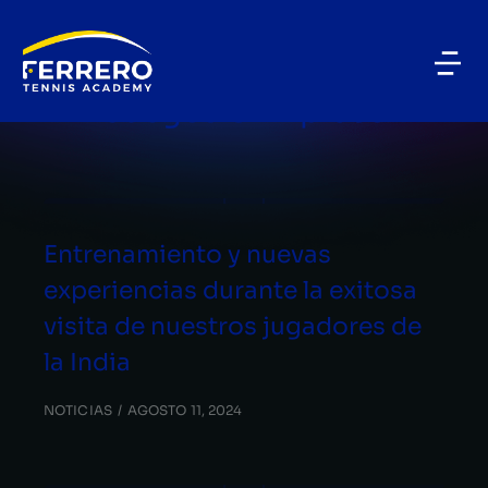
BLOG CATEGORY
Juegos Olímpicos
Entrenamiento y nuevas
experiencias durante la exitosa
visita de nuestros jugadores de
la India
NOTICIAS
AGOSTO 11, 2024