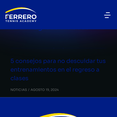
BLOG CATEGORY
Regreso a clases
5 consejos para no descuidar tus
entrenamientos en el regreso a
clases
NOTICIAS
AGOSTO 19, 2024