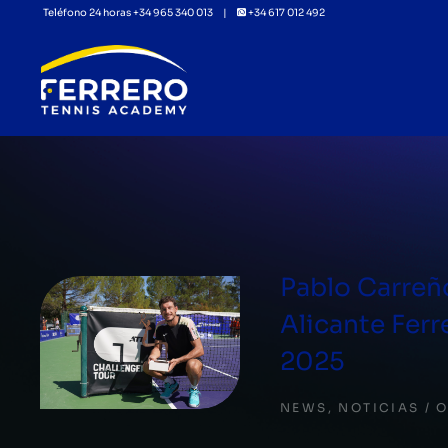
Teléfono 24 horas +34 965 340 013 |
+34 617 012 492
Pablo Carreñ
Alicante Ferr
2025
NEWS
,
NOTICIAS
O