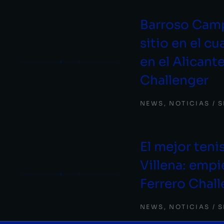
Barroso Camp
sitio en el cu
en el Alicant
Challenger
NEWS
,
NOTICIAS
S
El mejor teni
Villena: empi
Ferrero Chal
NEWS
,
NOTICIAS
S