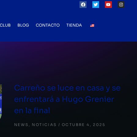
CLUB
BLOG
CONTACTO
TIENDA
Carreño se luce en casa y se
enfrentará a Hugo Grenier
en la final
NEWS
,
NOTICIAS
OCTUBRE 4, 2025