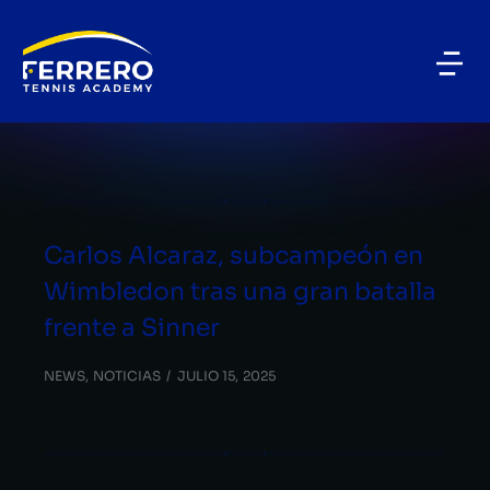
BLOG CATEGORY
Carlos Alcaraz
Carlos Alcaraz, subcampeón en
Wimbledon tras una gran batalla
frente a Sinner
NEWS
,
NOTICIAS
JULIO 15, 2025