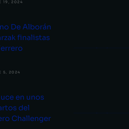
 19, 2024
no De Alborán
rzak finalistas
Ferrero
 5, 2024
luce en unos
artos del
ero Challenger