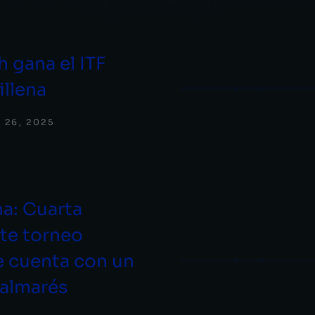
 gana el ITF
illena
 26, 2025
na: Cuarta
ste torneo
 cuenta con un
palmarés