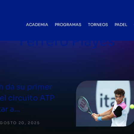
BLOG CATEGORY
ACADEMIA
PROGRAMAS
TORNEOS
PADEL
Ferrero Playes
h da su primer
el circuito ATP
tar a…
GOSTO 20, 2025