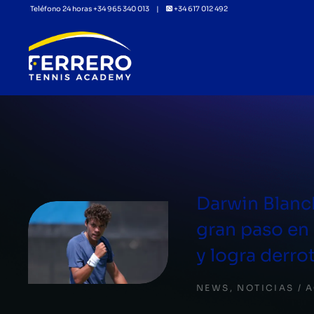
Teléfono 24 horas +34 965 340 013 |
+34 617 012 492
Darwin Blanc
gran paso en 
y logra derro
NEWS
,
NOTICIAS
A